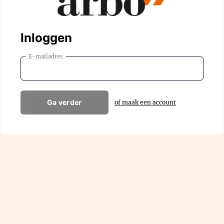
Inloggen
E-mailadres
Ga verder
of maak een account