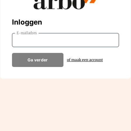
Inloggen
E-mailadres
Ga verder
of maak een account