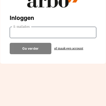
Inloggen
E-mailadres
Ga verder
of maak een account