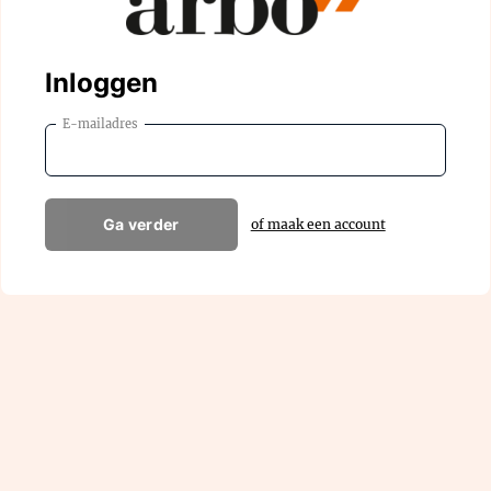
Inloggen
E-mailadres
Ga verder
of maak een account