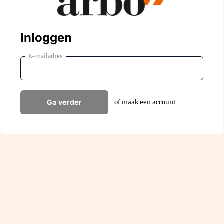
Inloggen
E-mailadres
Ga verder
of maak een account