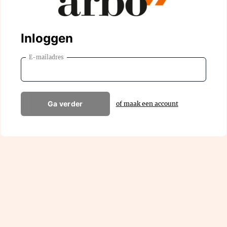
Inloggen
E-mailadres
Ga verder
of maak een account