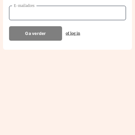
E-mailadres
Ga verder
of log in