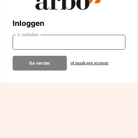
Inloggen
E-mailadres
Ga verder
of maak een account