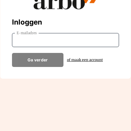
Inloggen
E-mailadres
Ga verder
of maak een account