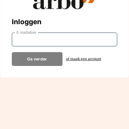
Inloggen
E-mailadres
Ga verder
of maak een account