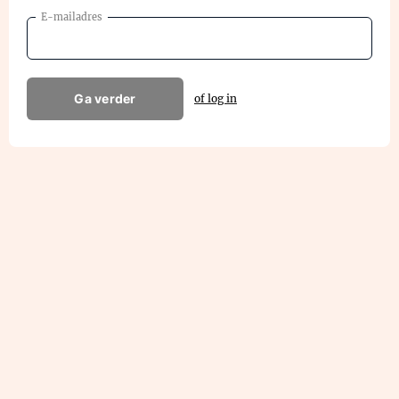
E-mailadres
Ga verder
of log in