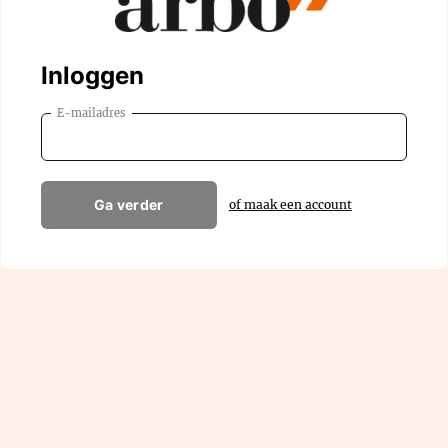
Inloggen
E-mailadres
Ga verder
of maak een account