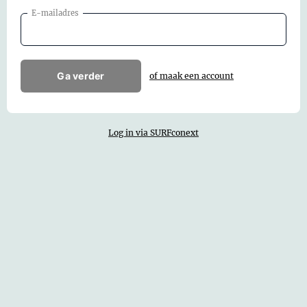
E-mailadres
Ga verder
of maak een account
Log in via SURFconext