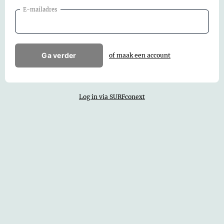
E-mailadres
Ga verder
of maak een account
Log in via SURFconext