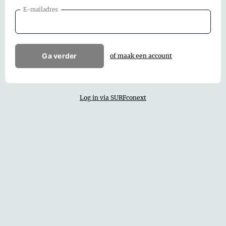
E-mailadres
Ga verder
of maak een account
Log in via SURFconext