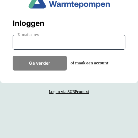
Inloggen
E-mailadres
Ga verder
of maak een account
Log in via SURFconext