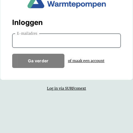
Inloggen
E-mailadres
Ga verder
of maak een account
Log in via SURFconext