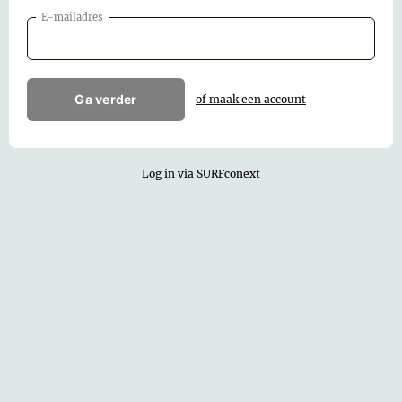
E-mailadres
Ga verder
of maak een account
Log in via SURFconext