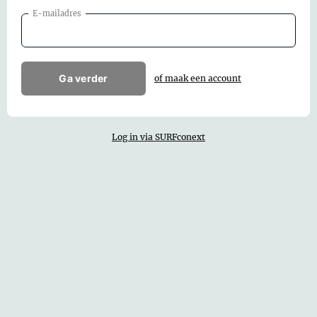
E-mailadres
Ga verder
of maak een account
Log in via SURFconext