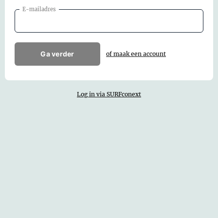
E-mailadres
Ga verder
of maak een account
Log in via SURFconext