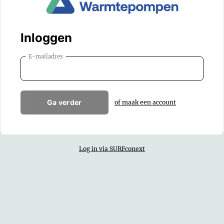
Inloggen
E-mailadres
Ga verder
of maak een account
Log in via SURFconext