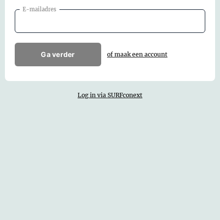
E-mailadres
Ga verder
of maak een account
Log in via SURFconext