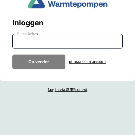
Inloggen
E-mailadres
Ga verder
of maak een account
Log in via SURFconext