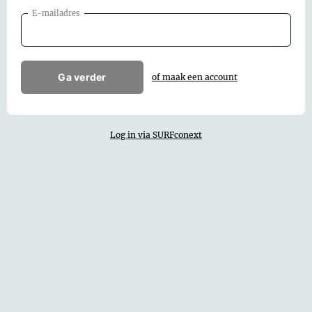
E-mailadres
Ga verder
of maak een account
Log in via SURFconext