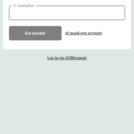
E-mailadres
Ga verder
of maak een account
Log in via SURFconext