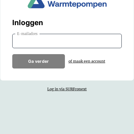
Inloggen
E-mailadres
Ga verder
of maak een account
Log in via SURFconext