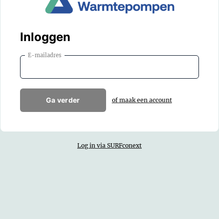
Inloggen
E-mailadres
Ga verder
of maak een account
Log in via SURFconext