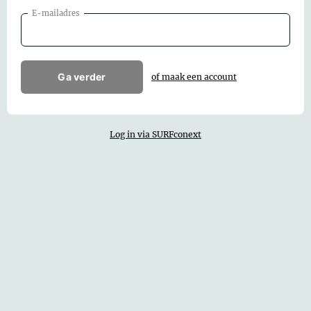
E-mailadres
Ga verder
of maak een account
Log in via SURFconext