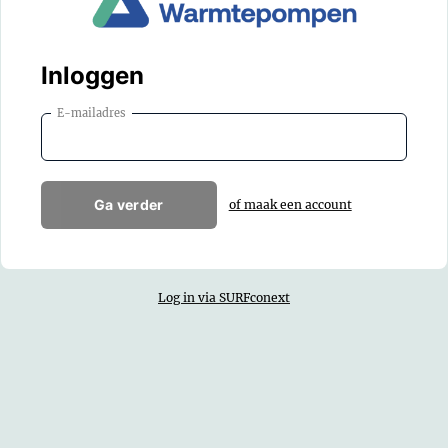
Inloggen
E-mailadres
Ga verder
of maak een account
Log in via SURFconext