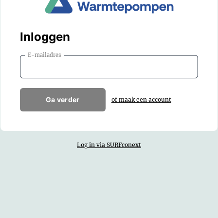
Inloggen
E-mailadres
Ga verder
of maak een account
Log in via SURFconext