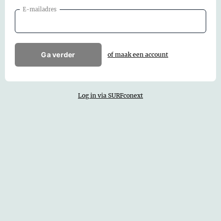
E-mailadres
Ga verder
of maak een account
Log in via SURFconext