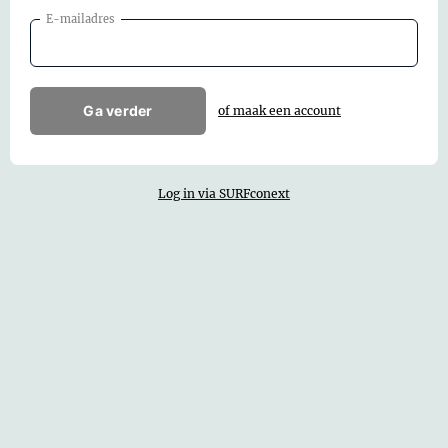
E-mailadres
Ga verder
of maak een account
Log in via SURFconext