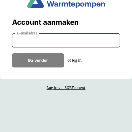
Account aanmaken
E-mailadres
Ga verder
of log in
Log in via SURFconext