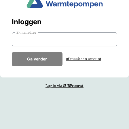
Inloggen
E-mailadres
Ga verder
of maak een account
Log in via SURFconext