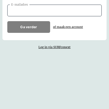
E-mailadres
Ga verder
of maak een account
Log in via SURFconext