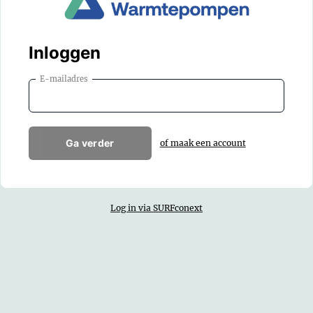
Inloggen
E-mailadres
Ga verder
of maak een account
Log in via SURFconext