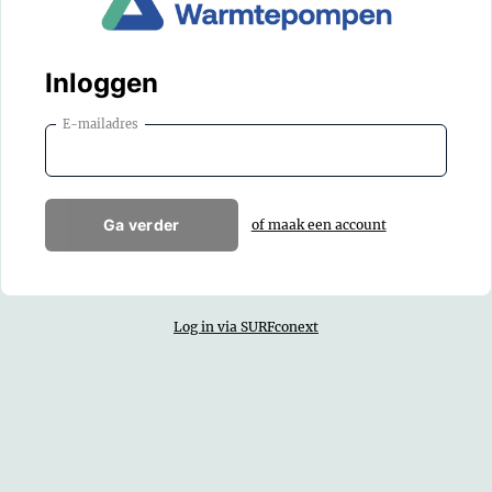
Inloggen
E-mailadres
Ga verder
of maak een account
Log in via SURFconext