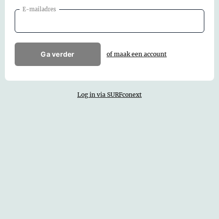
E-mailadres
Ga verder
of maak een account
Log in via SURFconext