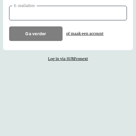
E-mailadres
Ga verder
of maak een account
Log in via SURFconext