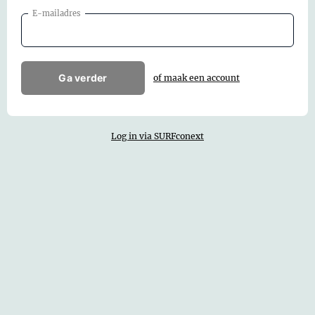
E-mailadres
Ga verder
of maak een account
Log in via SURFconext