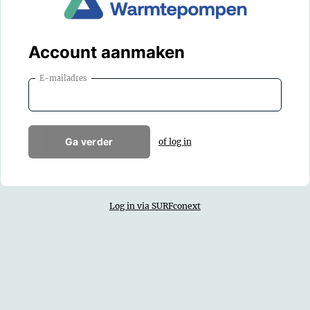
Account aanmaken
E-mailadres
Ga verder
of log in
Log in via SURFconext