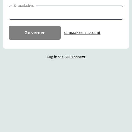
E-mailadres
Ga verder
of maak een account
Log in via SURFconext