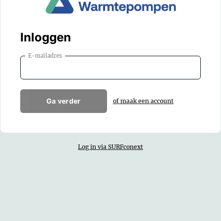
Inloggen
E-mailadres
Ga verder
of maak een account
Log in via SURFconext