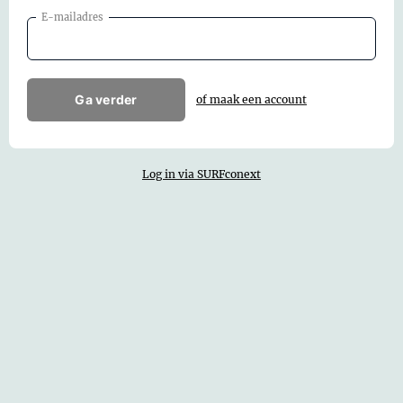
E-mailadres
Ga verder
of maak een account
Log in via SURFconext