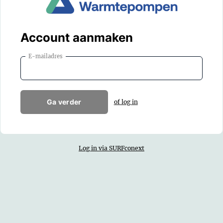
Account aanmaken
E-mailadres
Ga verder
of log in
Log in via SURFconext