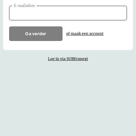
E-mailadres
Ga verder
of maak een account
Log in via SURFconext