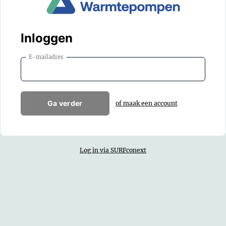
Inloggen
E-mailadres
Ga verder
of maak een account
Log in via SURFconext