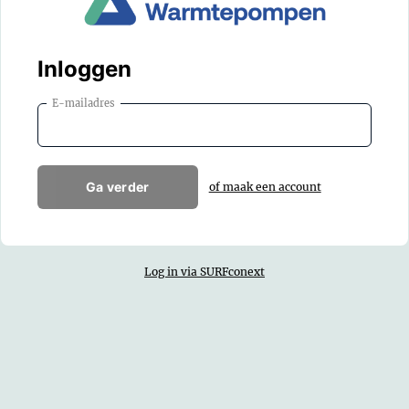
Inloggen
E-mailadres
Ga verder
of maak een account
Log in via SURFconext