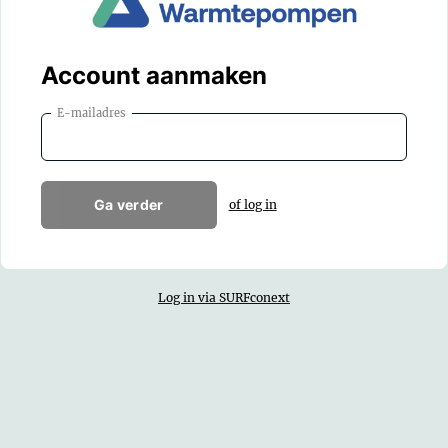
Account aanmaken
E-mailadres
Ga verder
of log in
Log in via SURFconext