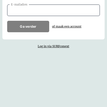
E-mailadres
Ga verder
of maak een account
Log in via SURFconext